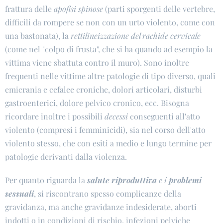
frattura delle
apofisi spinose
(parti sporgenti delle vertebre,
difficili da rompere se non con un urto violento, come con
una bastonata), la
rettilineizzazione del rachide cervicale
(come nel "colpo di frusta", che si ha quando ad esempio la
vittima viene sbattuta contro il muro). Sono inoltre
frequenti nelle vittime altre patologie di tipo diverso, quali
emicrania e cefalee croniche, dolori articolari, disturbi
gastroenterici, dolore pelvico cronico, ecc. Bisogna
ricordare inoltre i possibili
decessi
conseguenti all'atto
violento (compresi i femminicidi), sia nel corso dell'atto
violento stesso, che con esiti a medio e lungo termine per
patologie derivanti dalla violenza.
Per quanto riguarda la
salute riproduttiva
e i
problemi
sessuali
, si riscontrano spesso complicanze della
gravidanza, ma anche gravidanze indesiderate, aborti
indotti o in condizioni di rischio, infezioni pelviche