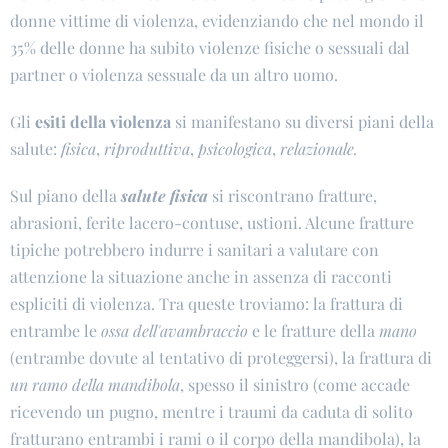
donne vittime di violenza, evidenziando che nel mondo il
35% delle donne ha subito violenze fisiche o sessuali dal
partner o violenza sessuale da un altro uomo.
Gli
esiti della violenza
si manifestano su diversi piani della
salute:
fisica
,
riproduttiva
,
psicologica
,
relazionale.
Sul piano della
salute fisica
si riscontrano fratture,
abrasioni, ferite lacero-contuse, ustioni. Alcune fratture
tipiche potrebbero indurre i sanitari a valutare con
attenzione la situazione anche in assenza di racconti
espliciti di violenza. Tra queste troviamo: la frattura di
entrambe le
ossa dell'avambraccio
e le fratture della
mano
(entrambe dovute al tentativo di proteggersi), la frattura di
un ramo della mandibola
, spesso il sinistro (come accade
ricevendo un pugno, mentre i traumi da caduta di solito
fratturano entrambi i rami o il corpo della mandibola), la