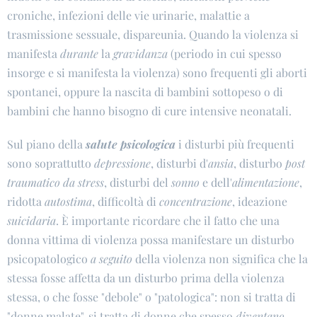
croniche, infezioni delle vie urinarie, malattie a
trasmissione sessuale, dispareunia. Quando la violenza si
manifesta
durante
la
gravidanza
(periodo in cui spesso
insorge e si manifesta la violenza) sono frequenti gli aborti
spontanei, oppure la nascita di bambini sottopeso o di
bambini che hanno bisogno di cure intensive neonatali.
Sul piano della
salute psicologica
i disturbi più frequenti
sono soprattutto
depressione
, disturbi d'
ansia
, disturbo
post
traumatico da stress
, disturbi del
sonno
e dell'
alimentazione
,
ridotta
autostima
, difficoltà di
concentrazione
, ideazione
suicidaria
. È importante ricordare che il fatto che una
donna vittima di violenza possa manifestare un disturbo
psicopatologico
a seguito
della violenza non significa che la
stessa fosse affetta da un disturbo prima della violenza
stessa, o che fosse "debole" o "patologica": non si tratta di
"donne malate", si tratta di donne che spesso
diventano