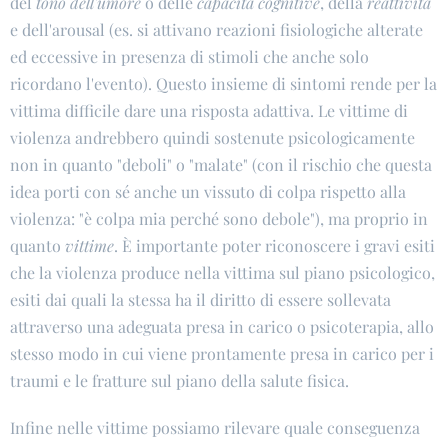
del
tono dell'umore
o delle
capacità cognitive
, della
reattività
e dell'arousal (es. si attivano reazioni fisiologiche alterate
ed eccessive in presenza di stimoli che anche solo
ricordano l'evento). Questo insieme di sintomi rende per la
vittima difficile dare una risposta adattiva. Le vittime di
violenza andrebbero quindi sostenute psicologicamente
non in quanto "deboli" o "malate" (con il rischio che questa
idea porti con sé anche un vissuto di colpa rispetto alla
violenza: "è colpa mia perché sono debole"), ma proprio in
quanto
vittime
. È importante poter riconoscere i gravi esiti
che la violenza produce nella vittima sul piano psicologico,
esiti dai quali la stessa ha il diritto di essere sollevata
attraverso una adeguata presa in carico o psicoterapia, allo
stesso modo in cui viene prontamente presa in carico per i
traumi e le fratture sul piano della salute fisica.
Infine nelle vittime possiamo rilevare quale conseguenza