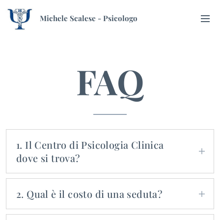
Michele Scalese - Psicologo
FAQ
1. Il Centro di Psicologia Clinica
dove si trova?
Il Centro si trova a Galatina (Lecce) in Via
Carso, 16.
2. Qual è il costo di una seduta?
La tariffa si stabilisce in base alla domanda