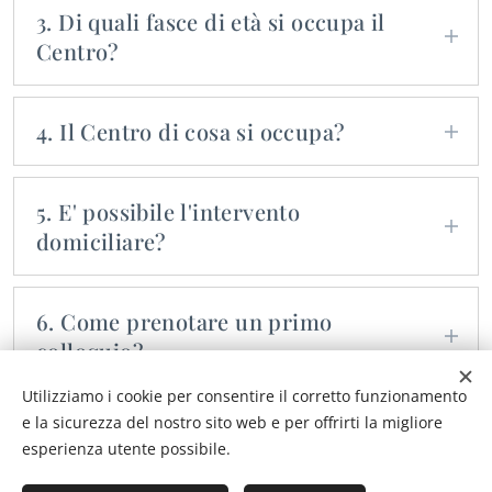
maturata durante il primo colloquio.
3. Di quali fasce di età si occupa il
Centro?
Il Centro eroga servizi rivolti alla persona
in tutte le fasce di vita.
4. Il Centro di cosa si occupa?
Sostegno psicologico, consulenza tecnica
di parte, consulenza, diagnosi e
5. E' possibile l'intervento
valutazione.
domiciliare?
Assolutamente si. Il Centro promuove
trattamenti domiciliari e online ove
6. Come prenotare un primo
possibile.
colloquio?
Contattaci
o tramite l'App MioDottore.
Utilizziamo i cookie per consentire il corretto funzionamento
e la sicurezza del nostro sito web e per offrirti la migliore
esperienza utente possibile.
© 2023 Tutti i diritti riservati