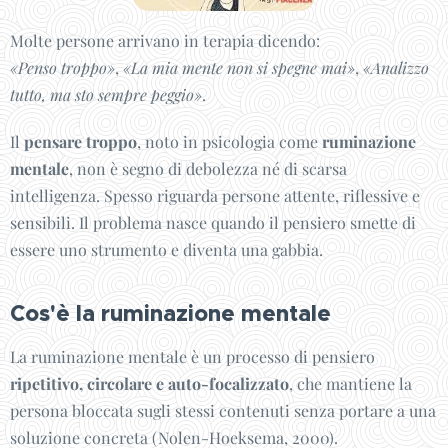
Molte persone arrivano in terapia dicendo:
«Penso troppo»
,
«La mia mente non si spegne mai»
,
«Analizzo
tutto, ma sto sempre peggio»
.
Il
pensare troppo
, noto in psicologia come
ruminazione
mentale
, non è segno di debolezza né di scarsa
intelligenza. Spesso riguarda persone attente, riflessive e
sensibili. Il problema nasce quando il pensiero smette di
essere uno strumento e diventa una gabbia.
Cos'è la ruminazione mentale
La ruminazione mentale è un processo di pensiero
ripetitivo, circolare e auto-focalizzato
, che mantiene la
persona bloccata sugli stessi contenuti senza portare a una
soluzione concreta (Nolen-Hoeksema, 2000).