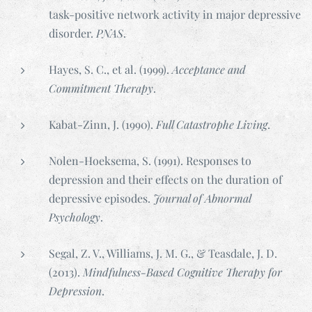
task-positive network activity in major depressive
disorder.
PNAS
.
Hayes, S. C., et al. (1999).
Acceptance and
Commitment Therapy
.
Kabat-Zinn, J. (1990).
Full Catastrophe Living
.
Nolen-Hoeksema, S. (1991). Responses to
depression and their effects on the duration of
depressive episodes.
Journal of Abnormal
Psychology
.
Segal, Z. V., Williams, J. M. G., & Teasdale, J. D.
(2013).
Mindfulness-Based Cognitive Therapy for
Depression
.