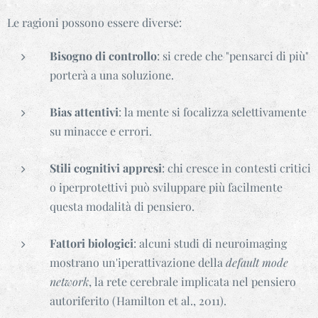
Le ragioni possono essere diverse:
Bisogno di controllo
: si crede che "pensarci di più"
porterà a una soluzione.
Bias attentivi
: la mente si focalizza selettivamente
su minacce e errori.
Stili cognitivi appresi
: chi cresce in contesti critici
o iperprotettivi può sviluppare più facilmente
questa modalità di pensiero.
Fattori biologici
: alcuni studi di neuroimaging
mostrano un'iperattivazione della
default mode
network
, la rete cerebrale implicata nel pensiero
autoriferito (Hamilton et al., 2011).